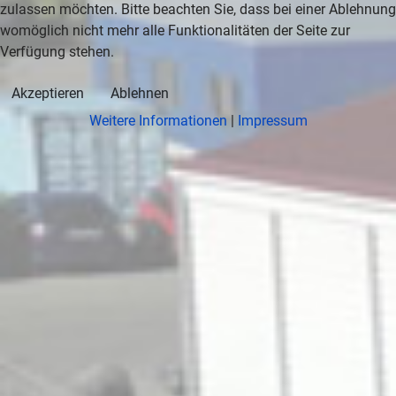
zulassen möchten. Bitte beachten Sie, dass bei einer Ablehnung
womöglich nicht mehr alle Funktionalitäten der Seite zur
Verfügung stehen.
Akzeptieren
Ablehnen
Weitere Informationen
|
Impressum