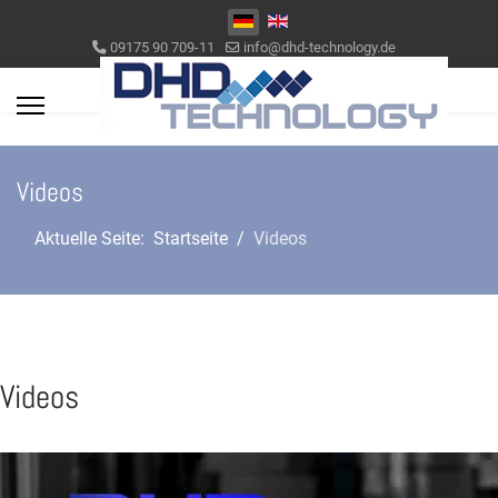
Sprache auswählen
09175 90 709-11
info@dhd-technology.de
Videos
Aktuelle Seite:
Startseite
Videos
Videos