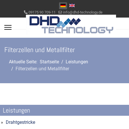
Sprache auswählen
09175 90 709-11
info@dhd-technology.de
Filterzellen und Metallfilter
Aktuelle Seite:
Startseite
Leistungen
Filterzellen und Metallfilter
Leistungen
Drahtgestricke