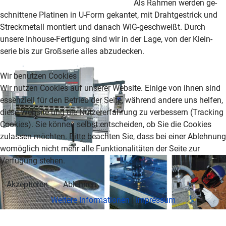
Als Rahmen werden ge­
schnittene Platinen in U-Form gekantet, mit Draht­ge­strick und
Streck­metall montiert und danach WIG-ge­schweißt. Durch
unsere Inhouse-Fer­ti­gung sind wir in der Lage, von der Klein­
serie bis zur Großserie alles abzudecken.
Wir benutzen Cookies
Wir nutzen Cookies auf unserer Website. Einige von ihnen sind
essenziell für den Betrieb der Seite, während andere uns helfen,
diese Website und die Nutzererfahrung zu verbessern (Tracking
Cookies). Sie können selbst entscheiden, ob Sie die Cookies
zulassen möchten. Bitte beachten Sie, dass bei einer Ablehnung
womöglich nicht mehr alle Funktionalitäten der Seite zur
Verfügung stehen.
Akzeptieren
Ablehnen
Weitere Informationen
|
Impressum