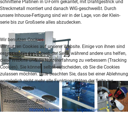
schnittene Platinen in U-Form gekantet, mit Draht­ge­strick und
Streck­metall montiert und danach WIG-ge­schweißt. Durch
unsere Inhouse-Fer­ti­gung sind wir in der Lage, von der Klein­
serie bis zur Großserie alles abzudecken.
Wir benutzen Cookies
Wir nutzen Cookies auf unserer Website. Einige von ihnen sind
essenziell für den Betrieb der Seite, während andere uns helfen,
diese Website und die Nutzererfahrung zu verbessern (Tracking
Cookies). Sie können selbst entscheiden, ob Sie die Cookies
zulassen möchten. Bitte beachten Sie, dass bei einer Ablehnung
womöglich nicht mehr alle Funktionalitäten der Seite zur
Verfügung stehen.
Akzeptieren
Ablehnen
Weitere Informationen
|
Impressum