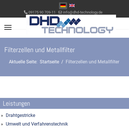
Sprache auswählen
09175 90 709-11
info@dhd-technology.de
Filterzellen und Metallfilter
Aktuelle Seite:
Startseite
Filterzellen und Metallfilter
Leistungen
Drahtgestricke
Umwelt und Verfahrenstechnik