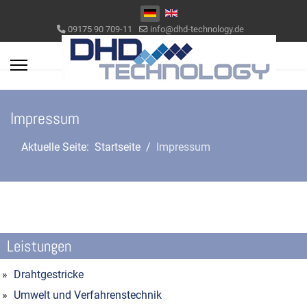
Sprache auswählen
09175 90 709-11
info@dhd-technology.de
Impressum
Aktuelle Seite:
Startseite
Impressum
Leistungen
Drahtgestricke
Umwelt und Verfahrenstechnik