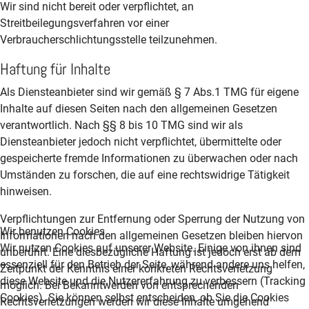
Wir sind nicht bereit oder verpflichtet, an
Streitbeilegungsverfahren vor einer
Verbraucherschlichtungsstelle teilzunehmen.
Haftung für Inhalte
Als Diensteanbieter sind wir gemäß § 7 Abs.1 TMG für eigene
Inhalte auf diesen Seiten nach den allgemeinen Gesetzen
verantwortlich. Nach §§ 8 bis 10 TMG sind wir als
Diensteanbieter jedoch nicht verpflichtet, übermittelte oder
gespeicherte fremde Informationen zu überwachen oder nach
Umständen zu forschen, die auf eine rechtswidrige Tätigkeit
hinweisen.
Verpflichtungen zur Entfernung oder Sperrung der Nutzung von
Wir benutzen Cookies
Informationen nach den allgemeinen Gesetzen bleiben hiervon
Wir nutzen Cookies auf unserer Website. Einige von ihnen sind
unberührt. Eine diesbezügliche Haftung ist jedoch erst ab dem
essenziell für den Betrieb der Seite, während andere uns helfen,
Zeitpunkt der Kenntnis einer konkreten Rechtsverletzung
diese Website und die Nutzererfahrung zu verbessern (Tracking
möglich. Bei Bekanntwerden von entsprechenden
Cookies). Sie können selbst entscheiden, ob Sie die Cookies
Rechtsverletzungen werden wir diese Inhalte umgehend