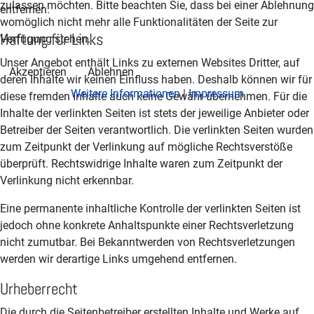
zulassen möchten. Bitte beachten Sie, dass bei einer Ablehnung
entfernen.
womöglich nicht mehr alle Funktionalitäten der Seite zur
Haftung für Links
Verfügung stehen.
Unser Angebot enthält Links zu externen Websites Dritter, auf
Akzeptieren
Ablehnen
deren Inhalte wir keinen Einfluss haben. Deshalb können wir für
Weitere Informationen
|
Impressum
diese fremden Inhalte auch keine Gewähr übernehmen. Für die
Inhalte der verlinkten Seiten ist stets der jeweilige Anbieter oder
Betreiber der Seiten verantwortlich. Die verlinkten Seiten wurden
zum Zeitpunkt der Verlinkung auf mögliche Rechtsverstöße
überprüft. Rechtswidrige Inhalte waren zum Zeitpunkt der
Verlinkung nicht erkennbar.
Eine permanente inhaltliche Kontrolle der verlinkten Seiten ist
jedoch ohne konkrete Anhaltspunkte einer Rechtsverletzung
nicht zumutbar. Bei Bekanntwerden von Rechtsverletzungen
werden wir derartige Links umgehend entfernen.
Urheberrecht
Die durch die Seitenbetreiber erstellten Inhalte und Werke auf