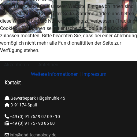
Wir nutzen Cookies auf unserer Website. Einige von ihnen sind
essenziell für den Betrieb der Seite, während andere uns helfen,
diese Website und die Nutzererfahrung zu verbessern (Tracking
Cookies). Sie können selbst entscheiden, ob Sie die Cookies
zulassen möchten. Bitte beachten Sie, dass bei einer Ablehnung
womöglich nicht mehr alle Funktionalitäten der Seite zur
Verfügung stehen.
Akzeptieren
Ablehnen
Weitere Informationen
|
Impressum
Kontakt
Gewerbepark Hügelmühle 45
D-91174 Spalt
+49 (0) 91 75/ 9 07 09 - 10
+49 (0) 91 75 - 90 85 60
info@dhd-technology.de