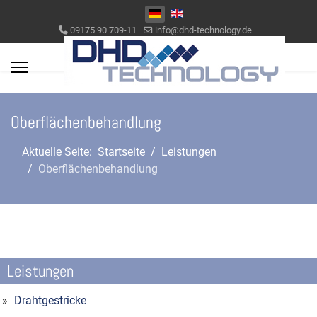
Sprache auswählen
09175 90 709-11
info@dhd-technology.de
Oberflächenbehandlung
Aktuelle Seite:
Startseite
Leistungen
Oberflächenbehandlung
Leistungen
Drahtgestricke