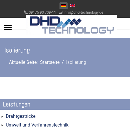
Sprache auswählen
09175 90 709-11
info@dhd-technology.de
Isolierung
Aktuelle Seite:
Startseite
Isolierung
Leistungen
Drahtgestricke
Umwelt und Verfahrenstechnik