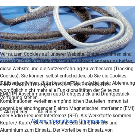
Wir benutzen Cookies
Wir nutzen Cookies auf unserer Website. Einige von ihnen sind
essenziell für den Betrieb der Seite, während andere uns helfen,
diese Website und die Nutzererfahrung zu verbessern (Tracking
Cookies). Sie können selbst entscheiden, ob Sie die Cookies
EMV-Abschirmungen in der Elektroindustrie
zulassen möchten. Bitte beachten Sie, dass bei einer Ablehnung
womöglich nicht mehr alle Funktionalitäten der Seite zur
EMI/RFI Abschirmungen aus Drahtgestrick und Drahtgestrick-
Verfügung stehen.
Kombinationen verleihen empfindlichen Bauteilen Immunität
gegenüber eindringender Elektro Magnetischer Interferenz (EMI)
Akzeptieren
Ablehnen
oder Radio Frequent Interferenz (RFI). Als Werkstoffe kommen
Weitere Informationen
|
Impressum
Kupfer / Kupfer Beryllium, Stahl, Edelstahl, Monel® und
Aluminium zum Einsatz. Der Vorteil beim Einsatz von